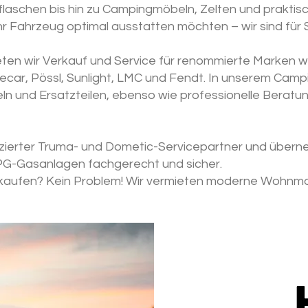
flaschen bis hin zu Campingmöbeln, Zelten und prakti
r Fahrzeug optimal ausstatten möchten – wir sind für S
bieten wir Verkauf und Service für renommierte Marken w
becar, Pössl, Sunlight, LMC und Fendt. In unserem Camp
n und Ersatzteilen, ebenso wie professionelle Beratun
tifizierter Truma- und Dometic-Servicepartner und übe
PG-Gasanlagen fachgerecht und sicher.
t kaufen? Kein Problem! Wir vermieten moderne Wohnmo