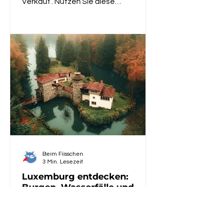
Verkauf . Nutzen Sie diese
besonderen Tage, um sich ganz in
Ruhe umzusehen, Fahrzeuge zu
entdecken, Ausstattung
kennenzulernen und sich persönlich
von unserem Team beraten zu lassen.
Samstag, 7. März: 09:00 – 18:00 Uhr
Sonntag, 8. März: 10:00 – 18:00 Uhr
Entdecken Sie moderne Camper u
Beim Fiisschen
3 Min. Lesezeit
Luxemburg entdecken:
Burgen, Wasserfälle und
Märchenlandschaften
Die verborgenen Schätze