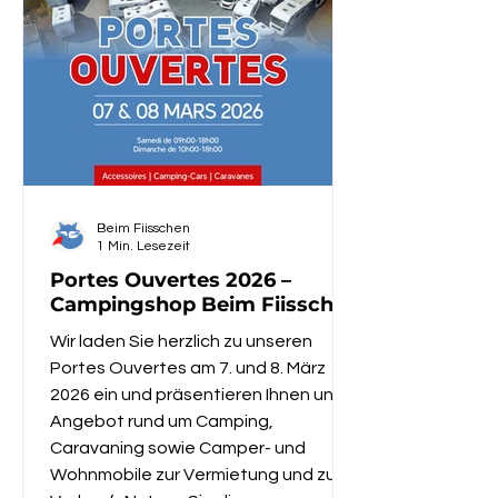
schief oder die verfügbare Nutzlast
reicht kaum für Gepäck, Fahrräder,
Wasser, Gas und Zubehör aus.
Goldschmitt ist eine bekannte Marke
im Bereich Fahrwerk
Beim Fiisschen
1 Min. Lesezeit
Portes Ouvertes 2026 –
Campingshop Beim Fiisschen
Wir laden Sie herzlich zu unseren
Portes Ouvertes am 7. und 8. März
2026 ein und präsentieren Ihnen unser
Angebot rund um Camping,
Caravaning sowie Camper- und
Wohnmobile zur Vermietung und zum