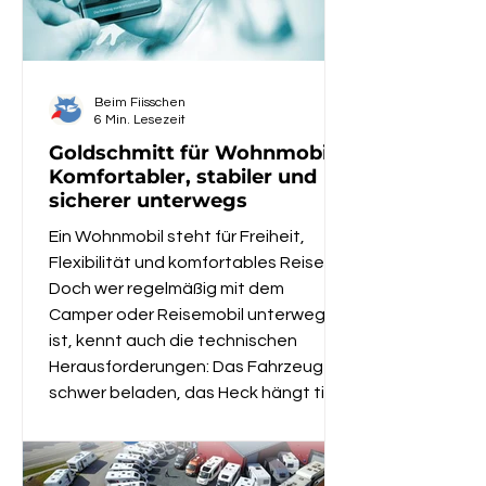
Beim Fiisschen
6 Min. Lesezeit
Goldschmitt für Wohnmobile:
Komfortabler, stabiler und
sicherer unterwegs
Ein Wohnmobil steht für Freiheit,
Flexibilität und komfortables Reisen.
Doch wer regelmäßig mit dem
Camper oder Reisemobil unterwegs
ist, kennt auch die technischen
Herausforderungen: Das Fahrzeug ist
schwer beladen, das Heck hängt tief,
das Fahrverhalten wirkt bei
Seitenwind unruhig, auf dem
Stellplatz steht das Wohnmobil