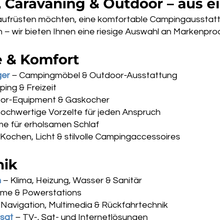
, Caravaning & Outdoor – aus e
aufrüsten möchten, eine komfortable Campingausstattu
– wir bieten Ihnen eine riesige Auswahl an Markenpro
e & Komfort
ger
– Campingmöbel & Outdoor-Ausstattung
ing & Freizeit
oor-Equipment & Gaskocher
ochwertige Vorzelte für jeden Anspruch
e für erholsamen Schlaf
Kochen, Licht & stilvolle Campingaccessoires
nik
h
– Klima, Heizung, Wasser & Sanitär
eme & Powerstations
Navigation, Multimedia & Rückfahrtechnik
fsat
– TV-, Sat- und Internetlösungen