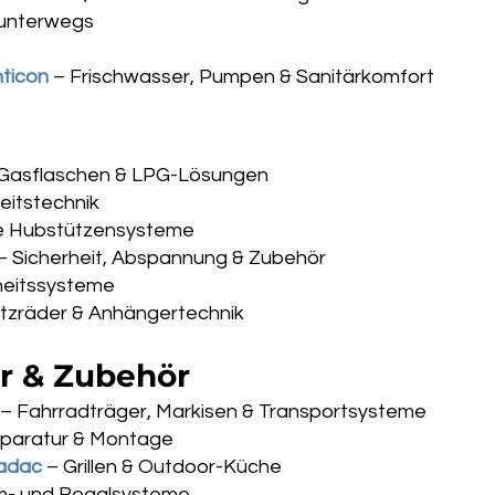
 unterwegs
ticon
– Frischwasser, Pumpen & Sanitärkomfort
Gasflaschen & LPG-Lösungen
eitstechnik
he Hubstützensysteme
– Sicherheit, Abspannung & Zubehör
rheitssysteme
tzräder & Anhängertechnik
or & Zubehör
– Fahrradträger, Markisen & Transportsysteme
Reparatur & Montage
Cadac
– Grillen & Outdoor-Küche
um- und Regalsysteme