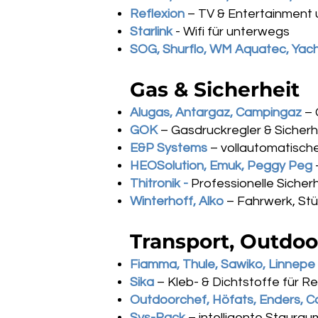
Reflexion
– TV & Entertainment
Starlink
- Wifi für unterwegs
SOG, Shurflo, WM Aquatec, Yach
Gas & Sicherheit
Alugas, Antargaz, Campingaz
– 
GOK
– Gasdruckregler & Sicherh
E&P Systems
– vollautomatisc
HEOSolution, Emuk, Peggy Peg
Thitronik -
Professionelle Siche
Winterhoff, Alko
– Fahrwerk, Stü
Transport, Outdo
Fiamma, Thule, Sawiko, Linnepe
Sika
– Kleb- & Dichtstoffe für 
Outdoorchef, Höfats, Enders, 
Sys-Rack
– intelligente Staura